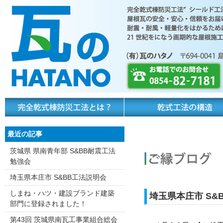
最近の記事
茨城県 県南青年部 S&BB耐震工法
勉強会
埼玉県本庄市 S&BB工法説明会
しまね・ハツ・建設ブランド建築
埼玉県本庄市 S&
部門に登録されました！
第43回 茨城県南瓦工事業組合総会