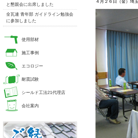
４月２６日（金）埼玉
と懇親会に出席しました
全瓦連 青年部 ガイドライン勉強会
に参加しました
使用部材
施工事例
エコロジー
耐震試験
シールド工法21代理店
会社案内